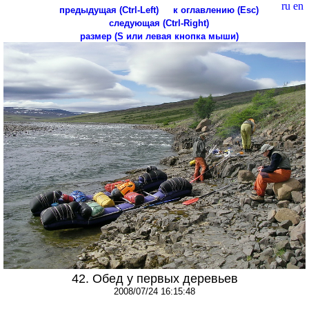
ru
en
предыдущая (Ctrl-Left)
к оглавлению (Esc)
следующая (Ctrl-Right)
размер (S или левая кнопка мыши)
42. Обед у первых деревьев
2008/07/24 16:15:48