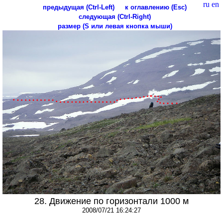
ru
en
предыдущая (Ctrl-Left)
к оглавлению (Esc)
следующая (Ctrl-Right)
размер (S или левая кнопка мыши)
28. Движение по горизонтали 1000 м
2008/07/21 16:24:27