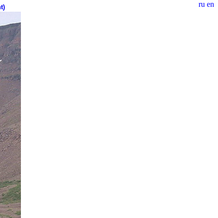
ru
en
t)