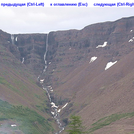
предыдущая (Ctrl-Left)
к оглавлению (Esc)
следующая (Ctrl-Righ