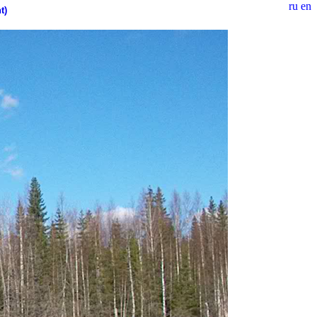
ru
en
t)