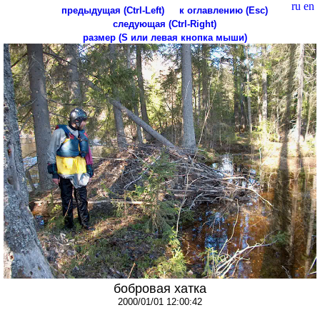
ru
en
предыдущая (Ctrl-Left)
к оглавлению (Esc)
следующая (Ctrl-Right)
размер (S или левая кнопка мыши)
бобровая хатка
2000/01/01 12:00:42