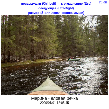
ru
en
предыдущая (Ctrl-Left)
к оглавлению (Esc)
следующая (Ctrl-Right)
размер (S или левая кнопка мыши)
Марина - еловая речка
2000/01/01 12:05:45