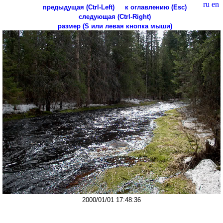
ru
en
предыдущая (Ctrl-Left)
к оглавлению (Esc)
следующая (Ctrl-Right)
размер (S или левая кнопка мыши)
2000/01/01 17:48:36