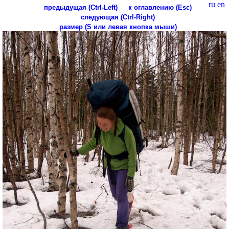
ru
en
предыдущая (Ctrl-Left)
к оглавлению (Esc)
следующая (Ctrl-Right)
размер (S или левая кнопка мыши)