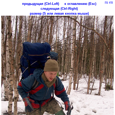
ru
en
предыдущая (Ctrl-Left)
к оглавлению (Esc)
следующая (Ctrl-Right)
размер (S или левая кнопка мыши)