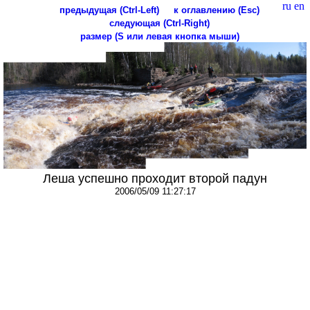
ru
en
предыдущая (Ctrl-Left)
к оглавлению (Esc)
следующая (Ctrl-Right)
размер (S или левая кнопка мыши)
Леша успешно проходит второй падун
2006/05/09 11:27:17