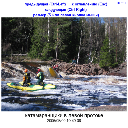
ru
en
предыдущая (Ctrl-Left)
к оглавлению (Esc)
следующая (Ctrl-Right)
размер (S или левая кнопка мыши)
катамаранщики в левой протоке
2006/05/09 10:49:06