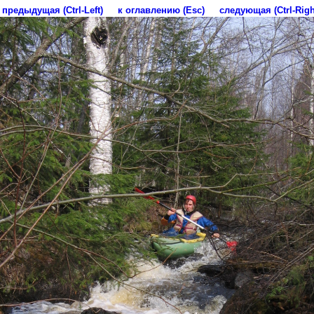
предыдущая (Ctrl-Left)
к оглавлению (Esc)
следующая (Ctrl-Righ