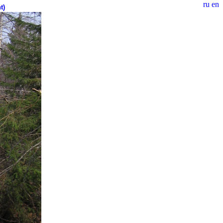
ru
en
t)