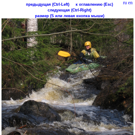
ru
en
предыдущая (Ctrl-Left)
к оглавлению (Esc)
следующая (Ctrl-Right)
размер (S или левая кнопка мыши)