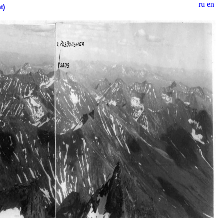
ru
en
t)