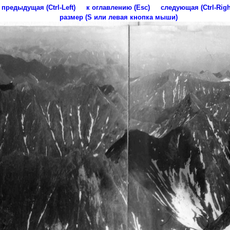
предыдущая (Ctrl-Left)
к оглавлению (Esc)
следующая (Ctrl-Righ
размер (S или левая кнопка мыши)