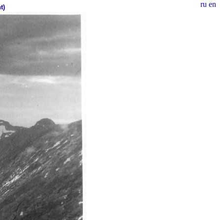
ru
en
t)