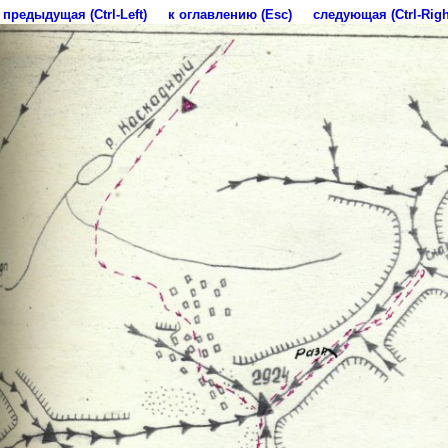
предыдущая (Ctrl-Left)
к оглавлению (Esc)
следующая (Ctrl-Righ