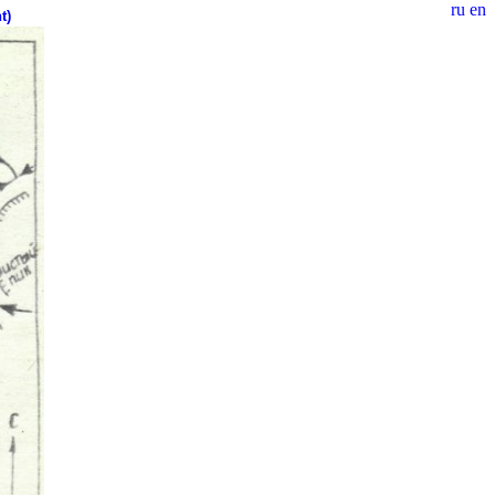
ru
en
t)