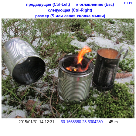
ru
en
предыдущая (Ctrl-Left)
к оглавлению (Esc)
следующая (Ctrl-Right)
размер (S или левая кнопка мыши)
2015/01/31 14:12:31 —
60.1668580 23.5304280
— 45 m