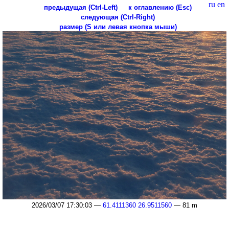
ru
en
предыдущая (Ctrl-Left)
к оглавлению (Esc)
следующая (Ctrl-Right)
размер (S или левая кнопка мыши)
2026/03/07 17:30:03 —
61.4111360 26.9511560
— 81 m