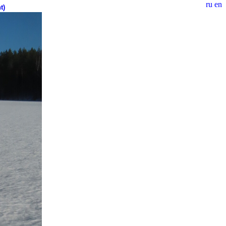
ru
en
t)