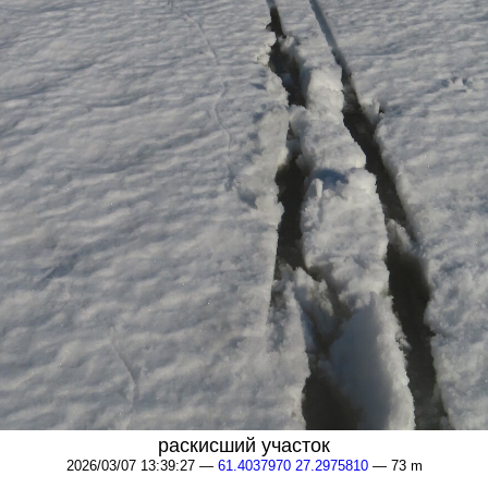
раскисший участок
2026/03/07 13:39:27 —
61.4037970 27.2975810
— 73 m