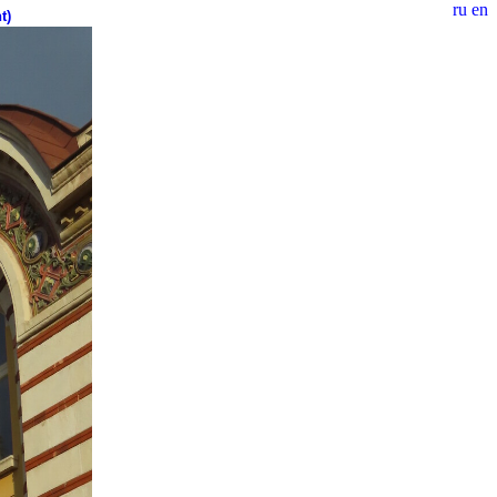
ru
en
t)