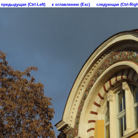
предыдущая (Ctrl-Left)
к оглавлению (Esc)
следующая (Ctrl-Righ