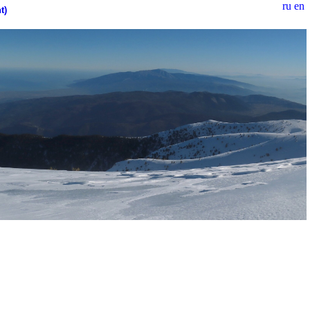
ru
en
t)