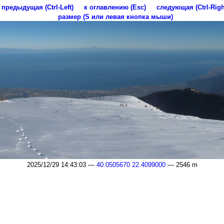
предыдущая (Ctrl-Left)
к оглавлению (Esc)
следующая (Ctrl-Righ
размер (S или левая кнопка мыши)
2025/12/29 14:43:03 —
40.0505670 22.4099000
— 2546 m