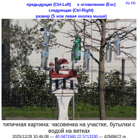
ru
en
предыдущая (Ctrl-Left)
к оглавлению (Esc)
следующая (Ctrl-Right)
размер (S или левая кнопка мыши)
типичная картина: часовенка на участке, бутылки с
водой на ветках
2025/12/28 10:46:08 —
40.0471560 22.5713330
— 42949672 m