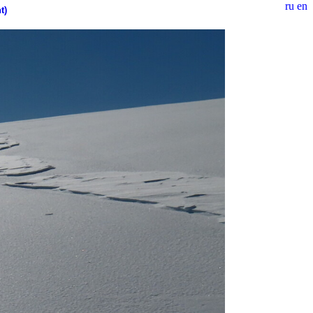
ru
en
t)