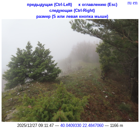
ru
en
предыдущая (Ctrl-Left)
к оглавлению (Esc)
следующая (Ctrl-Right)
размер (S или левая кнопка мыши)
2025/12/27 09:11:47 —
40.0409330 22.4847060
— 1166 m