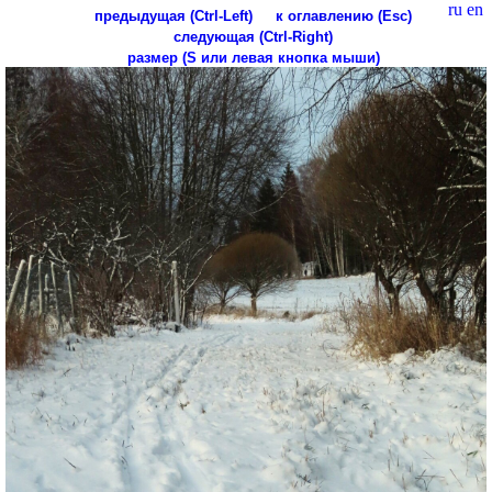
ru
en
предыдущая (Ctrl-Left)
к оглавлению (Esc)
следующая (Ctrl-Right)
размер (S или левая кнопка мыши)