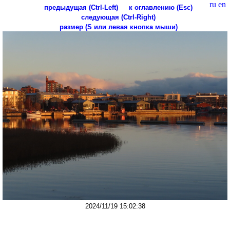
ru
en
предыдущая (Ctrl-Left)
к оглавлению (Esc)
следующая (Ctrl-Right)
размер (S или левая кнопка мыши)
2024/11/19 15:02:38