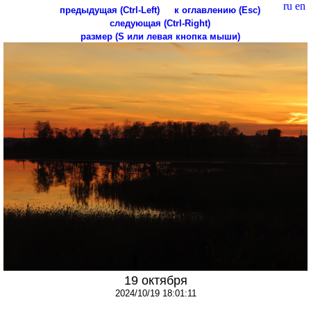
ru
en
предыдущая (Ctrl-Left)
к оглавлению (Esc)
следующая (Ctrl-Right)
размер (S или левая кнопка мыши)
19 октября
2024/10/19 18:01:11