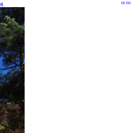
ru
en
t)