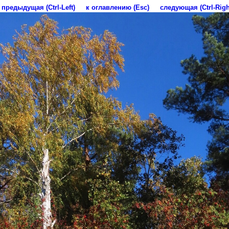
предыдущая (Ctrl-Left)
к оглавлению (Esc)
следующая (Ctrl-Righ