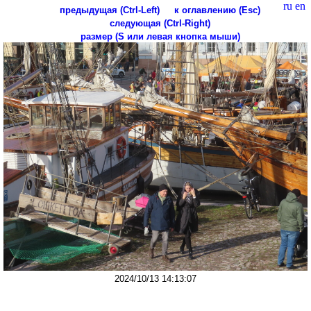
ru
en
предыдущая (Ctrl-Left)
к оглавлению (Esc)
следующая (Ctrl-Right)
размер (S или левая кнопка мыши)
2024/10/13 14:13:07