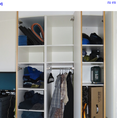
ru
en
t)