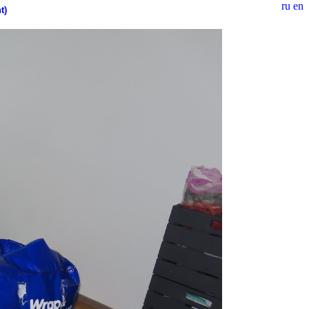
ru
en
t)