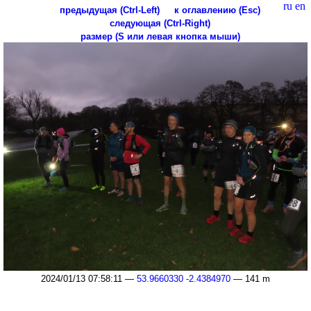
ru
en
предыдущая (Ctrl-Left)
к оглавлению (Esc)
следующая (Ctrl-Right)
размер (S или левая кнопка мыши)
2024/01/13 07:58:11 —
53.9660330 -2.4384970
— 141 m