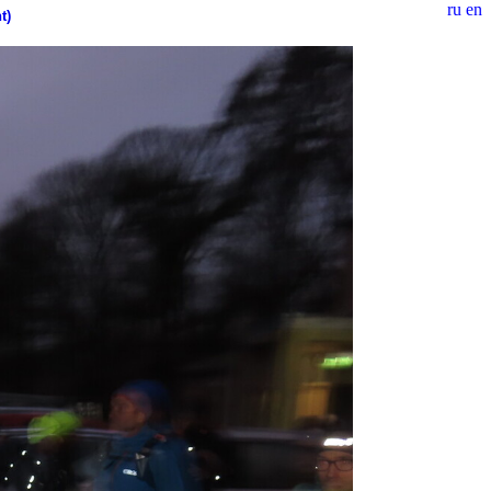
ru
en
t)