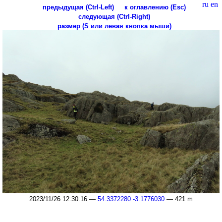
ru
en
предыдущая (Ctrl-Left)
к оглавлению (Esc)
следующая (Ctrl-Right)
размер (S или левая кнопка мыши)
2023/11/26 12:30:16 —
54.3372280 -3.1776030
— 421 m