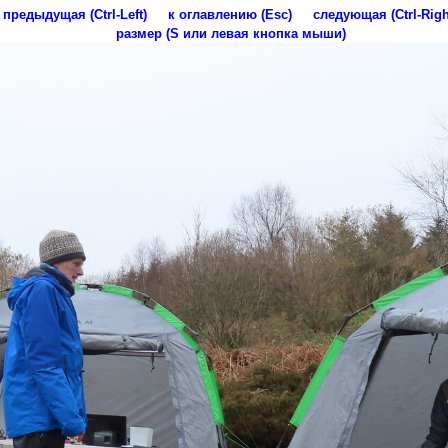
предыдущая (Ctrl-Left)
к оглавлению (Esc)
следующая (Ctrl-Righ
размер (S или левая кнопка мыши)