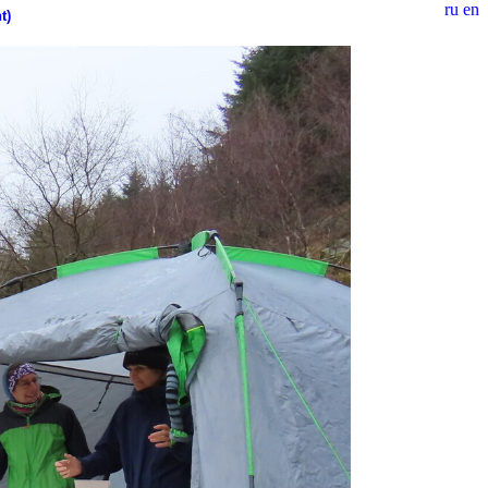
ru
en
t)