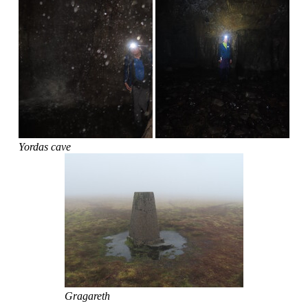
Yordas cave
Gragareth