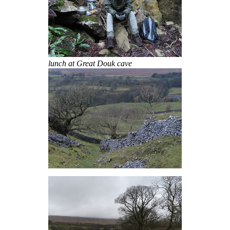
lunch at Great Douk cave