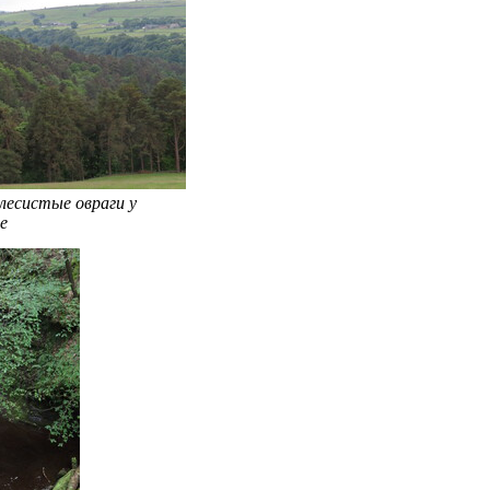
лесистые овраги у
e