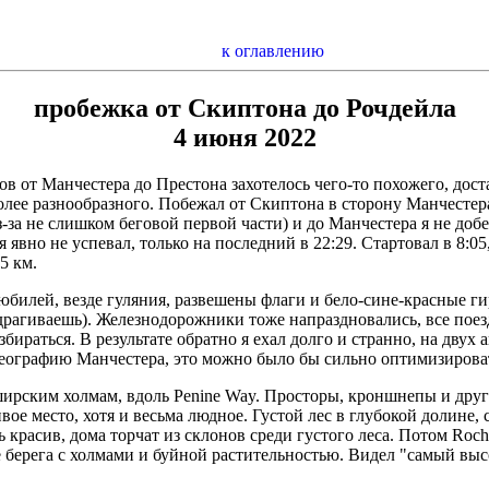
к оглавлению
пробежка от Скиптона до Рочдейла
4 июня 2022
в от Манчестера до Престона захотелось чего-то похожего, дост
более разнообразного. Побежал от Скиптона в сторону Манчестера
-за не слишком беговой первой части) и до Манчестера я не доб
 я явно не успевал, только на последний в 22:29. Стартовал в 8:0
5 км.
юбилей, везде гуляния, развешены флаги и бело-сине-красные г
драгиваешь). Железнодорожники тоже напраздновались, все поез
бираться. В результате обратно я ехал долго и странно, на двух 
 географию Манчестера, это можно было бы сильно оптимизироват
кширским холмам, вдоль Penine Way. Просторы, кроншнепы и дру
вое место, хотя и весьма людное. Густой лес в глубокой долине,
 красив, дома торчат из склонов среди густого леса. Потом Rochd
 берега с холмами и буйной растительностью. Видел "самый в