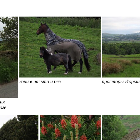
кони в пальто и без
просторы Йоркш
ния
оге