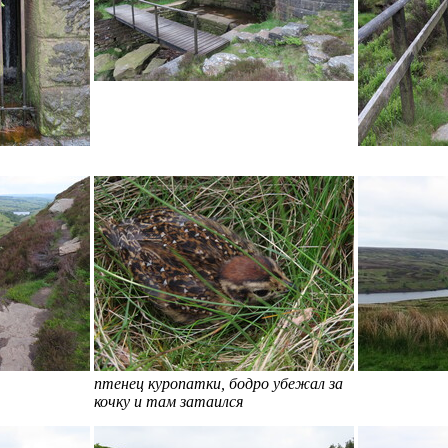
птенец куропатки, бодро убежал за
кочку и там затаился