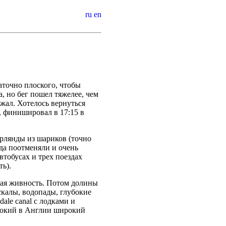
ru
en
аточно плоского, чтобы
, но бег пошел тяжелее, чем
ежал. Хотелось вернуться
5, финишировал в 17:15 в
ирлянды из шариков (точно
да поотменяли и очень
автобусах и трех поездах
ь).
гая живность. Потом долины
 скалы, водопады, глубокие
ale canal с лодками и
ысокий в Англии широкий