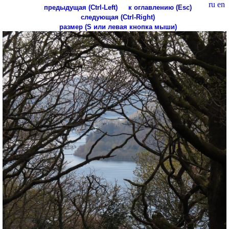
ru
en
предыдущая (Ctrl-Left)
к оглавлению (Esc)
следующая (Ctrl-Right)
размер (S или левая кнопка мыши)