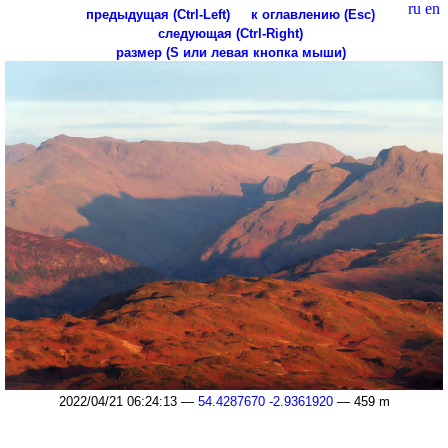
ru
en
предыдущая (Ctrl-Left)
к оглавлению (Esc)
следующая (Ctrl-Right)
размер (S или левая кнопка мыши)
2022/04/21 06:24:13 —
54.4287670 -2.9361920
— 459 m