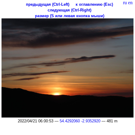
ru
en
предыдущая (Ctrl-Left)
к оглавлению (Esc)
следующая (Ctrl-Right)
размер (S или левая кнопка мыши)
2022/04/21 06:00:53 —
54.4292060 -2.9352920
— 481 m