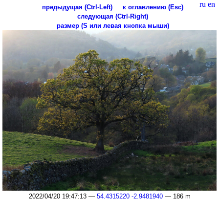
ru
en
предыдущая (Ctrl-Left)
к оглавлению (Esc)
следующая (Ctrl-Right)
размер (S или левая кнопка мыши)
2022/04/20 19:47:13 —
54.4315220 -2.9481940
— 186 m