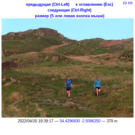
ru
en
предыдущая (Ctrl-Left)
к оглавлению (Esc)
следующая (Ctrl-Right)
размер (S или левая кнопка мыши)
2022/04/20 19:39:17 —
54.4296830 -2.9396250
— 379 m