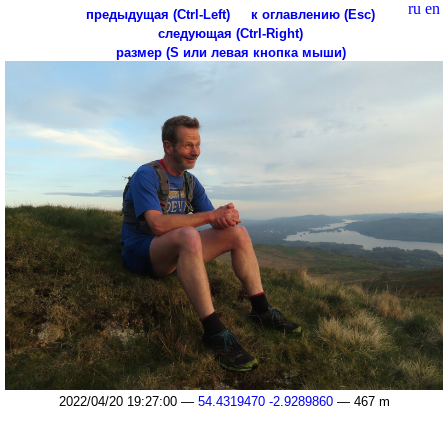
ru
en
предыдущая (Ctrl-Left)
к оглавлению (Esc)
следующая (Ctrl-Right)
размер (S или левая кнопка мыши)
2022/04/20 19:27:00 —
54.4319470 -2.9289860
— 467 m