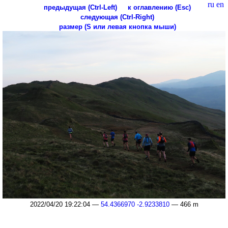
ru
en
предыдущая (Ctrl-Left)
к оглавлению (Esc)
следующая (Ctrl-Right)
размер (S или левая кнопка мыши)
2022/04/20 19:22:04 —
54.4366970 -2.9233810
— 466 m