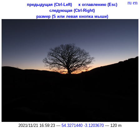
ru
en
предыдущая (Ctrl-Left)
к оглавлению (Esc)
следующая (Ctrl-Right)
размер (S или левая кнопка мыши)
2021/11/21 16:59:23 —
54.3271440 -3.1203670
— 120 m