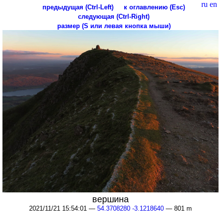
ru
en
предыдущая (Ctrl-Left)
к оглавлению (Esc)
следующая (Ctrl-Right)
размер (S или левая кнопка мыши)
вершина
2021/11/21 15:54:01 —
54.3708280 -3.1218640
— 801 m