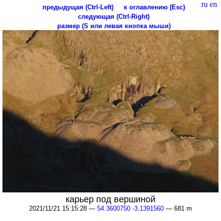
ru
en
предыдущая (Ctrl-Left)
к оглавлению (Esc)
следующая (Ctrl-Right)
размер (S или левая кнопка мыши)
карьер под вершиной
2021/11/21 15:15:28 —
54.3600750 -3.1391560
— 681 m