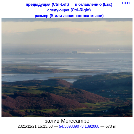
ru
en
предыдущая (Ctrl-Left)
к оглавлению (Esc)
следующая (Ctrl-Right)
размер (S или левая кнопка мыши)
залив Morecambe
2021/11/21 15:13:53 —
54.3593390 -3.1392060
— 670 m