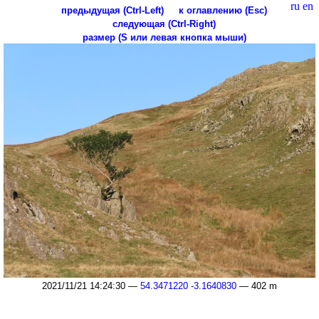
ru
en
предыдущая (Ctrl-Left)
к оглавлению (Esc)
следующая (Ctrl-Right)
размер (S или левая кнопка мыши)
2021/11/21 14:24:30 —
54.3471220 -3.1640830
— 402 m