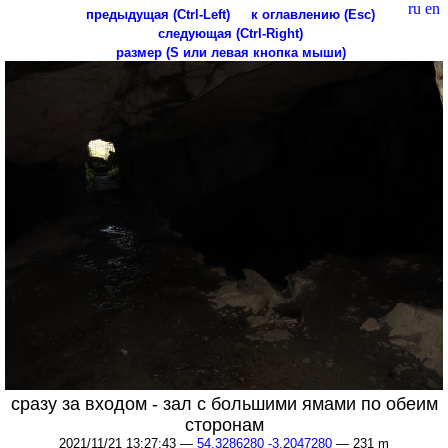
ru
en
предыдущая (Ctrl-Left)
к оглавлению (Esc)
следующая (Ctrl-Right)
размер (S или левая кнопка мыши)
сразу за входом - зал с большими ямами по обеим
сторонам
2021/11/21 13:27:43 —
54.3286280 -3.2047280
— 231 m